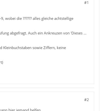
#1
, wobei die ?????? alles gleiche achtstellige
rüfung abgefragt. Auch ein Ankreuzen von 'Dieses ...
d Kleinbuchstaben sowie Ziffern, keine
t)
#2
 kann hier jemand helfen.