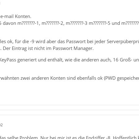
1
 e-mail Konten.
davon m???????-1, m???????-2, m???????-3 m???????-5 und m???????-9
alles ok, für die -9 wird aber das Passwort bei jeder Serverpüberp
s. Der Eintrag ist nicht im Passwort Manager.
KeyPass generiert und enthält, wie die anderen auch, 16 Groß- un
erwähnten zwei anderen Konten sind ebenfalls ok (PWD gespeicher
02
as selbe Problem. Nur bei mir ist es die Endziffer -8. Hoffentlich