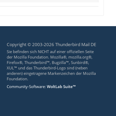
Copyright © 2003-2026 Thunderbird Mail DE
Sie befinden sich NICHT auf einer offiziellen Seite
der Mozilla Foundation. Mozilla®, mozilla.org®,
Firefox®, Thunderbird™, Bugzilla™, Sunbird®,
XUL™ und das Thunderbird-Logo sind (neben
anderen) eingetragene Markenzeichen der Mozilla
Foundation.
Community-Software:
WoltLab Suite™