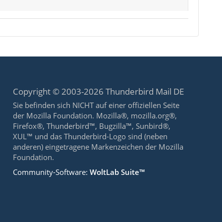
Copyright © 2003-2026 Thunderbird Mail DE
Sie befinden sich NICHT auf einer offiziellen Seite
der Mozilla Foundation. Mozilla®, mozilla.org®,
Firefox®, Thunderbird™, Bugzilla™, Sunbird®,
XUL™ und das Thunderbird-Logo sind (neben
anderen) eingetragene Markenzeichen der Mozilla
Foundation.
Community-Software:
WoltLab Suite™