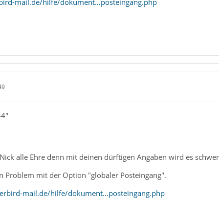
bird-mail.de/hilfe/dokument…posteingang.php
49
44"
ick alle Ehre denn mit deinen dürftigen Angaben wird es schwer d
in Problem mit der Option "globaler Posteingang".
erbird-mail.de/hilfe/dokument…posteingang.php