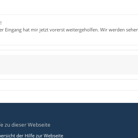
!
ler Eingang hat mir jetzt vorerst weitergeholfen. Wir werden seh
fe zu dieser Webseite
ersicht der Hilfe zur Webseite