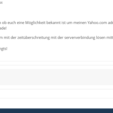
44
en ob euch eine Möglichkeit bekannt ist um meinen Yahoo.com adr
ade!
m mit der zeitüberschreitung mit der serververbindung lösen mitte
ngts!