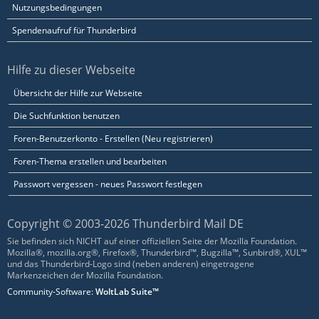
Nutzungsbedingungen
Spendenaufruf für Thunderbird
Hilfe zu dieser Webseite
Übersicht der Hilfe zur Webseite
Die Suchfunktion benutzen
Foren-Benutzerkonto - Erstellen (Neu registrieren)
Foren-Thema erstellen und bearbeiten
Passwort vergessen - neues Passwort festlegen
Copyright © 2003-2026 Thunderbird Mail DE
Sie befinden sich NICHT auf einer offiziellen Seite der Mozilla Foundation.
Mozilla®, mozilla.org®, Firefox®, Thunderbird™, Bugzilla™, Sunbird®, XUL™
und das Thunderbird-Logo sind (neben anderen) eingetragene
Markenzeichen der Mozilla Foundation.
Community-Software:
WoltLab Suite™