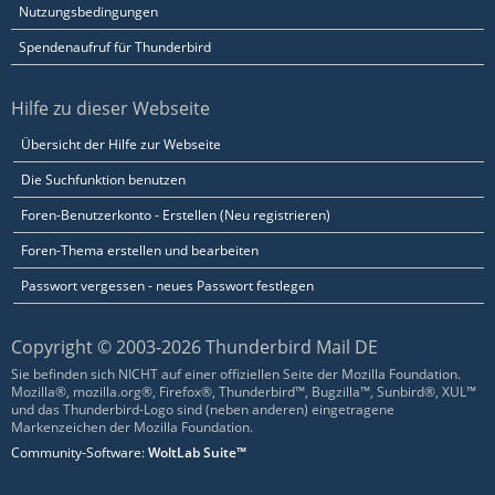
Nutzungsbedingungen
Spendenaufruf für Thunderbird
Hilfe zu dieser Webseite
Übersicht der Hilfe zur Webseite
Die Suchfunktion benutzen
Foren-Benutzerkonto - Erstellen (Neu registrieren)
Foren-Thema erstellen und bearbeiten
Passwort vergessen - neues Passwort festlegen
Copyright © 2003-2026 Thunderbird Mail DE
Sie befinden sich NICHT auf einer offiziellen Seite der Mozilla Foundation.
Mozilla®, mozilla.org®, Firefox®, Thunderbird™, Bugzilla™, Sunbird®, XUL™
und das Thunderbird-Logo sind (neben anderen) eingetragene
Markenzeichen der Mozilla Foundation.
Community-Software:
WoltLab Suite™