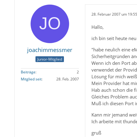
28. Februar 2007 um 19:5
Hallo,
ich bin seit heute ne
joachimmessmer
"habe neulich eine 
Sicherheitgründen änd
Junior-Mitglied
Wenn ich den Port abe
verwendet der Provid
Beiträge
2
Lösung für mich weiß
Mitglied seit
28. Feb. 2007
Mein Provider hat mir
Hab auch schon die fi
Gleiches Problem au
Muß ich diesen Port i
Kann mir jemand weit
Ich arbeite mit thun
gruß