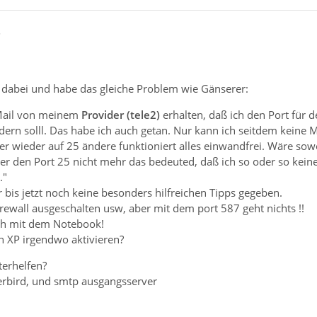
5
u dabei und habe das gleiche Problem wie Gänserer:
eMail von meinem
Provider (tele2)
erhalten, daß ich den Port für 
ern solll. Das habe ich auch getan. Nur kann ich seitdem keine 
r wieder auf 25 ändere funktioniert alles einwandfrei. Wäre sow
er den Port 25 nicht mehr das bedeuted, daß ich so oder so kein
."
 bis jetzt noch keine besonders hilfreichen Tipps gegeben.
rewall ausgeschalten usw, aber mit dem port 587 geht nichts !!
ch mit dem Notebook!
n XP irgendwo aktivieren?
erhelfen?
derbird, und smtp ausgangsserver