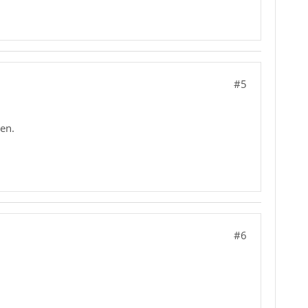
#5
en.
#6