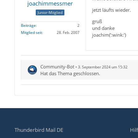
joachimmessmer
jetzt läufts wieder.
Junior-Mitglied
gruß
Beiträge
2
und danke
Mitglied seit
28. Feb. 2007
joachim(':wink:')
Community-Bot
3. September 2024 um 15:32
Hat das Thema geschlossen.
Thunderbird Mail DE
Hil