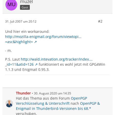
muzel
Gast
#2
31. Juli 2007 um 20:12
Und hier ein workaround:
http://mozilla-enigmail.org/forum/viewtopi…
=asc&highlight=
- m.
P.S. Laut
http://wald.intevation.org/tracker/index.…
_id=11&atid=126
funktioniert es wohl jetzt mit GPG4Win
1.1.3 und Enigmail 0.95.3.
Thunder
30. August 2020 um 14:35
Hat das Thema aus dem Forum
OpenPGP
Verschlüsselung & Unterschrift
nach
OpenPGP &
Enigmail in Thunderbird-Versionen bis 68.*
verschoben.