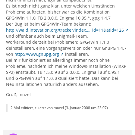
Es ist noch nicht ganz klar, unter welchen Umständen
Probleme auftreten, bisher war es die Kombination
GPG4Win 1.1.0, TB 2.0.0.0, Enigmail 0.95.*, gpg 1.4.7
Der Bug ist beim GPG4Win-Team bekannt:
http://wald.intevation.org/tracker/index.…_id=11&atid=126
und offenbar auch beim Enigmail-Team.
Workaround derzeit bei Problemen: GPG4Win 1.1.0
deinstallieren, eine Vorgängerversion oder nur GnuPG 1.4.7
von
http://www.gnupg.org
installieren.
Bei mir funktioniert es allerdings immer noch ohne
Probleme, nachdem ich meine Windows-Installation (WinXP
SP2) entstaubt, TB 1.5.0.9 auf 2.0.0.0, Enigmail auf 0.95.1
und GPG4Win auf 1.1.0. aktualisiert hatte. Das kann bei
Neuinstallationen natürlich anders aussehen.
Gruß, muzel
2 Mal editiert, zuletzt von muzel (
3. Januar 2008 um 23:07
)