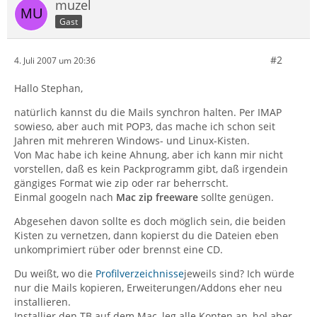
muzel
Gast
#2
4. Juli 2007 um 20:36
Hallo Stephan,
natürlich kannst du die Mails synchron halten. Per IMAP
sowieso, aber auch mit POP3, das mache ich schon seit
Jahren mit mehreren Windows- und Linux-Kisten.
Von Mac habe ich keine Ahnung, aber ich kann mir nicht
vorstellen, daß es kein Packprogramm gibt, daß irgendein
gängiges Format wie zip oder rar beherrscht.
Einmal googeln nach
Mac zip freeware
sollte genügen.
Abgesehen davon sollte es doch möglich sein, die beiden
Kisten zu vernetzen, dann kopierst du die Dateien eben
unkomprimiert rüber oder brennst eine CD.
Du weißt, wo die
Profilverzeichnisse
jeweils sind? Ich würde
nur die Mails kopieren, Erweiterungen/Addons eher neu
installieren.
Installier den TB auf dem Mac, leg alle Konten an, hol aber