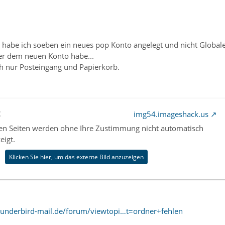
4 habe ich soeben ein neues pop Konto angelegt und nicht Globale
er dem neuen Konto habe...
ch nur Posteingang und Papierkorb.
t
img54.imageshack.us
nen Seiten werden ohne Ihre Zustimmung nicht automatisch
eigt.
Klicken Sie hier, um das externe Bild anzuzeigen
hunderbird-mail.de/forum/viewtopi…t=ordner+fehlen