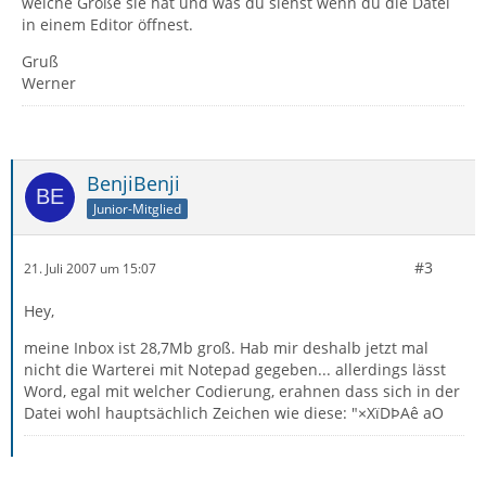
welche Größe sie hat und was du siehst wenn du die Datei
in einem Editor öffnest.
Gruß
Werner
BenjiBenji
Junior-Mitglied
#3
21. Juli 2007 um 15:07
Hey,
meine Inbox ist 28,7Mb groß. Hab mir deshalb jetzt mal
nicht die Warterei mit Notepad gegeben... allerdings lässt
Word, egal mit welcher Codierung, erahnen dass sich in der
Datei wohl hauptsächlich Zeichen wie diese: "×XïDÞAê aO