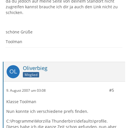
da du jedoch auf meine Seite von deinem Standort nicht
zugreifen kannst brauche ich dir ja auch den Link nicht zu
schicken.
schöne Grüße
Toolman
Oliverbieg
Mitglied
#5
9. August 2007 um 03:08
Klasse Toolman
Nun konnte ich verschiedene prefs finden.
C:\Programme\Morzilla Thunderbirs\defaults\profile.
Dieses habe ich die ganze Zeit schon gefunden, nun aber