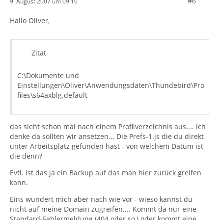
#6
9. August 2007 um 09:10
Hallo Oliver,
Zitat
C:\Dokumente und
Einstellungen\Oliver\Anwendungsdaten\Thundebird\Pro
files\s64axblg.default
das sieht schon mal nach einem Profilverzeichnis aus.... ich
denke da sollten wir ansetzen... Die Prefs-1.js die du direkt
unter Arbeitsplatz gefunden hast - von welchem Datum ist
die denn?
Evtl. ist das ja ein Backup auf das man hier zurück greifen
kann.
Eins wundert mich aber nach wie vor - wieso kannst du
nicht auf meine Domain zugreifen.... Kommt da nur eine
Standard-Fehlermeldung (404 oder so,) oder kommt eine