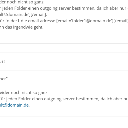
ider noch nicht so ganz.
ür jeden Folder einen outgoing server bestimmen, da ich aber nur
ult@domain.de'][/email].
für folder1 die email adresse [email='folder1@domain.de'][/emai
n das irgendwie geht.
4:12
mer"
leider noch nicht so ganz.
 für jeden Folder einen outgoing server bestimmen, da ich aber n
ult@domain.de
.