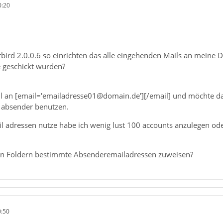
0:20
bird 2.0.0.6 so einrichten das alle eingehenden Mails an meine
 geschickt wurden?
 an [email='emailadresse01@domain.de'][/email] und möchte dan
 absender benutzen.
ail adressen nutze habe ich wenig lust 100 accounts anzulegen o
 Foldern bestimmte Absenderemailadressen zuweisen?
0:50