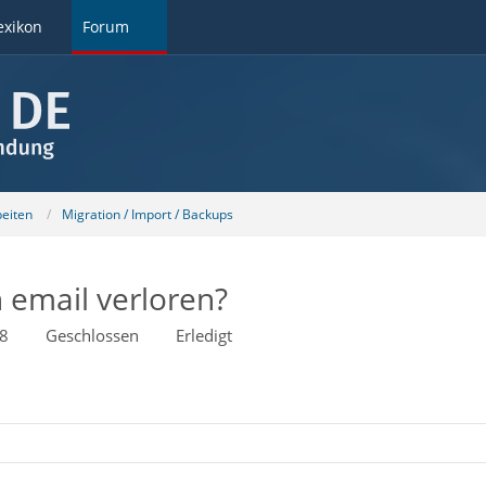
exikon
Forum
beiten
Migration / Import / Backups
n email verloren?
08
Geschlossen
Erledigt