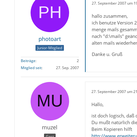
27. September 2007 um 1
hallo zusammen,
ich benutze Version 2
menge mails gesamme
nach "d:\mails" geänd
photoart
alten mails wiederher
Junior-Mitglied
Danke u. Gruß
Beiträge
2
Mitglied seit
27. Sep. 2007
27. September 2007 um 2
Hallo,
ist doch logisch, daß
Du mußt natürlich di
muzel
Beim Kopieren hilft
http://www.erweiteru
Gast