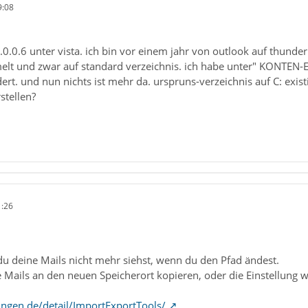
9:08
.0.0.6 unter vista. ich bin vor einem jahr von outlook auf thunde
lt und zwar auf standard verzeichnis. ich habe unter" KONTEN-
ert. und nun nichts ist mehr da. urspruns-verzeichnis auf C: exis
stellen?
1:26
 du deine Mails nicht mehr siehst, wenn du den Pfad ändest.
e Mails an den neuen Speicherort kopieren, oder die Einstellung
ngen.de/detail/ImportExportTools/