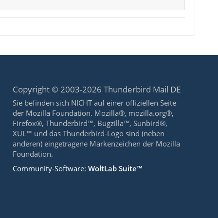
Copyright © 2003-2026 Thunderbird Mail DE
Sie befinden sich NICHT auf einer offiziellen Seite
der Mozilla Foundation. Mozilla®, mozilla.org®,
Firefox®, Thunderbird™, Bugzilla™, Sunbird®,
XUL™ und das Thunderbird-Logo sind (neben
anderen) eingetragene Markenzeichen der Mozilla
Foundation.
Community-Software:
WoltLab Suite™