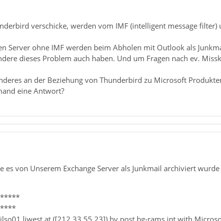
underbird verschicke, werden vom IMF (intelligent message filter)
en Server ohne IMF werden beim Abholen mit Outlook als Junkma
ndere dieses Problem auch haben. Und um Fragen nach ev. Miss
onderes an der Beziehung von Thunderbird zu Microsoft Produkten
emand eine Antwort?
wie es von Unserem Exchange Server als Junkmail archiviert wurde
******
*****
ilso01.liwest.at ([212.33.55.23]) by post.bg-rams.int with Micro