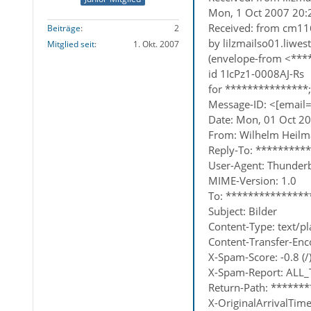
Mon, 1 Oct 2007 20:
Received: from cm116
Beiträge
2
by lilzmailso01.liwes
Mitglied seit
1. Okt. 2007
(envelope-from <***
id 1IcPz1-0008AJ-Rs
for ***************
Message-ID: <[email
Date: Mon, 01 Oct 2
From: Wilhelm Heil
Reply-To: **********
User-Agent: Thunder
MIME-Version: 1.0
To: ***************
Subject: Bilder
Content-Type: text/p
Content-Transfer-Enc
X-Spam-Score: -0.8 (/
X-Spam-Report: ALL
Return-Path: ******
X-OriginalArrivalTi