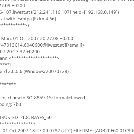
27:09 +0200
-107.liwest.at ([212.241.116.107] helo=[192.168.0.149])
t.at with esmtpa (Exim 4.66)
***********>)
; Mon, 01 Oct 2007 20:27:08 +0200
='47013C14.6040600@liwest.at'][/email]>
007 20:27:32 +0200
mann <*******************>
****t
bird 2.0.0.6 (Windows/20070728)
*******
lain; charset=ISO-8859-15; format=flowed
oding: 7bit
)
_TRUSTED=-1.8, BAYES_60=1
****************
me: 01 Oct 2007 18:27:09.0782 (UTC) FILETIME=[ADB20F60:01C80