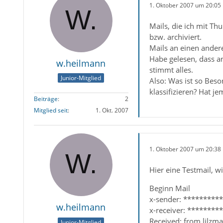
1. Oktober 2007 um 20:05
Mails, die ich mit Th
bzw. archiviert.
Mails an einen ander
Habe gelesen, dass a
w.heilmann
stimmt alles.
Junior-Mitglied
Also: Was ist so Bes
klassifizieren? Hat j
Beiträge
2
Mitglied seit
1. Okt. 2007
1. Oktober 2007 um 20:38
Hier eine Testmail, 
Beginn Mail
x-sender: *********
w.heilmann
x-receiver: ********
Received: from lilzma
Junior-Mitglied