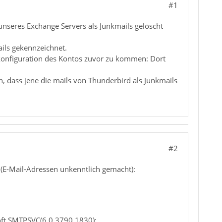
#1
 unseres Exchange Servers als Junkmails gelöscht
ils gekennzeichnet.
konfiguration des Kontos zuvor zu kommen: Dort
, dass jene die mails von Thunderbird als Junkmails
#2
 (E-Mail-Adressen unkenntlich gemacht):
soft SMTPSVC(6.0.3790.1830);