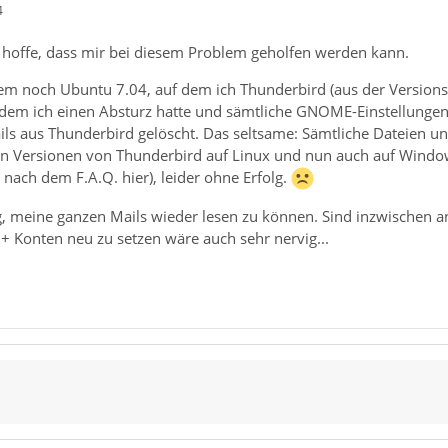
4
h hoffe, dass mir bei diesem Problem geholfen werden kann.
zem noch Ubuntu 7.04, auf dem ich Thunderbird (aus der Versionsre
achdem ich einen Absturz hatte und sämtliche GNOME-Einstellunge
ils aus Thunderbird gelöscht. Das seltsame: Sämtliche Dateien u
n Versionen von Thunderbird auf Linux und nun auch auf Window
nach dem F.A.Q. hier), leider ohne Erfolg.
ig, meine ganzen Mails wieder lesen zu können. Sind inzwischen 
+ Konten neu zu setzen wäre auch sehr nervig...