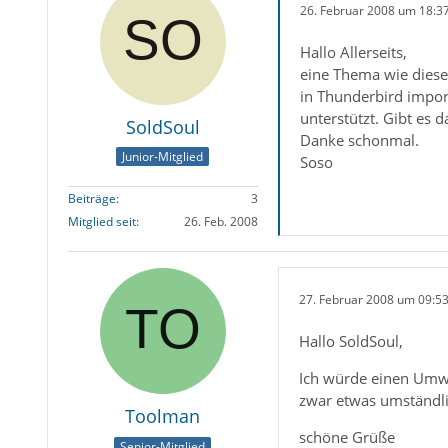
26. Februar 2008 um 18:3
Hallo Allerseits,
eine Thema wie diese
in Thunderbird impor
unterstützt. Gibt es 
SoldSoul
Danke schonmal.
Junior-Mitglied
Soso
Beiträge
3
Mitglied seit
26. Feb. 2008
27. Februar 2008 um 09:5
Hallo SoldSoul,
Ich würde einen Umwe
zwar etwas umständlic
Toolman
schöne Grüße
Senior-Mitglied