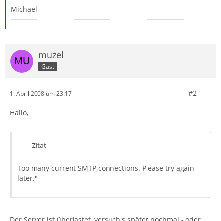
Michael
muzel
Gast
#2
1. April 2008 um 23:17
Hallo,
Zitat
Too many current SMTP connections. Please try again
later."
Der Server ist überlastet, versuch's später nochmal - oder