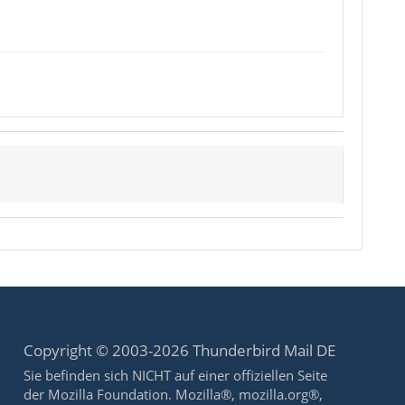
Copyright © 2003-2026 Thunderbird Mail DE
Sie befinden sich NICHT auf einer offiziellen Seite
der Mozilla Foundation. Mozilla®, mozilla.org®,