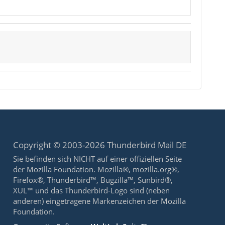
Copyright © 2003-2026 Thunderbird Mail DE
Sie befinden sich NICHT auf einer offiziellen Seite
der Mozilla Foundation. Mozilla®, mozilla.org®,
Firefox®, Thunderbird™, Bugzilla™, Sunbird®,
XUL™ und das Thunderbird-Logo sind (neben
anderen) eingetragene Markenzeichen der Mozilla
Foundation.