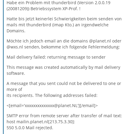
Habe ein Problem mit thunderbird (Version 2.0.0.19
(20081209)) Betriebssystem XP-Prof. !
Hatte bis jetzt keinerlei Schwierigkeiten beim senden von
mails mit thunderbird (imap Kto.) an irgendwelche
Domains.
Möchte ich jedoch email an die domains @planet.nl oder
@wxs.nl senden, bekomme ich folgende Fehlermeldung:
Mail delivery failed: returning message to sender
This message was created automatically by mail delivery
software.
A message that you sent could not be delivered to one or
more of
its recipients. The following addresses failed:
<[email='xxxxxxxxxxxxxx@planet.NL'][/email]>
SMTP error from remote server after transfer of mail text:
host mailin.planet.nl[213.75.3.30]:
550 5.0.0 Mail rejected.