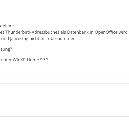
roblem:
s Thunderbird-Adressbuches als Datenbank in OpenOffice wird d
 und Jahrestag nicht mit übernommen.
ösung?
9 unter WinXP Home SP 3