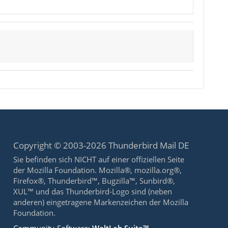
Copyright © 2003-2026 Thunderbird Mail DE
Sie befinden sich NICHT auf einer offiziellen Seite
der Mozilla Foundation. Mozilla®, mozilla.org®,
Firefox®, Thunderbird™, Bugzilla™, Sunbird®,
XUL™ und das Thunderbird-Logo sind (neben
anderen) eingetragene Markenzeichen der Mozilla
Foundation.
Community-Software:
WoltLab Suite™