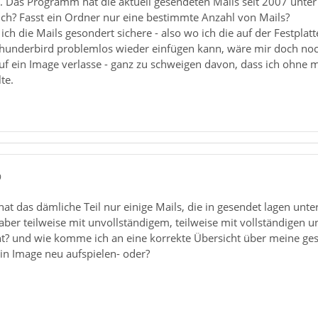
igt. Das Programm hat die aktuell gesendeten Mails seit 2007 unt
uch? Fasst ein Ordner nur eine bestimmte Anzahl von Mails?
 ich die Mails gesondert sichere - also wo ich die auf der Festplat
underbird problemlos wieder einfügen kann, wäre mir doch noch w
uf ein Image verlasse - ganz zu schweigen davon, dass ich ohne 
te.
9
hat das dämliche Teil nur einige Mails, die in gesendet lagen unte
aber teilweise mit unvollständigem, teilweise mit vollständigen u
ht? und wie komme ich an eine korrekte Übersicht über meine g
in Image neu aufspielen- oder?