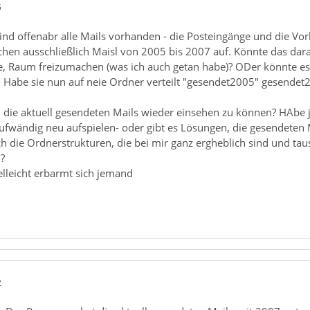
5
d offenabr alle Mails vorhanden - die Posteingänge und die Vorl
hen ausschließlich Maisl von 2005 bis 2007 auf. Könnte das daran 
aum freizumachen (was ich auch getan habe)? ODer könnte es d
- Habe sie nun auf neie Ordner verteilt "gesendet2005" gesendet
 die aktuell gesendeten Mails wieder einsehen zu können? HAbe j
aufwändig neu aufspielen- oder gibt es Lösungen, die gesendeten 
ch die Ordnerstrukturen, die bei mir ganz ergheblich sind und ta
n?
ielleicht erbarmt sich jemand
2