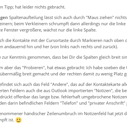
n Tipp; hat leider nichts gebracht.
igen
Spaltenaufteilung lässt sich auch durch "Maus ziehen" nichts
inern; beim Verkleinern schrumpft dann allerdings nur die linke S
 Fenster vergrößere, wächst nur die linke Spalte.
ch die Kontakte mit der Cursortaste durch Markieren nach oben o
n andauernd hin und her (von links nach rechts und zurück).
e zur Kenntnis genommen, dass bei Dir die Spalten gleich breit sin
m aber das "Probieren", hat etwas gebracht: Ich habe soeben die 
 übermäßig breit gemacht und der rechten damit zu wenig Platz g
befindet sich auch das Feld "Andere", das auf der Kontaktekarte al
rten Feldern auch die aus Outlook importierten "Notizen", die b
drückt offenbar das lange bzw. fehlerhaft umgebrochene Notizenfel
 den darin befindlichen Feldern "Telefon" und "privater Anschrift"
genommener händischer Zeilenumbruch im Notizenfeld hat jetzt daz
ft ist.