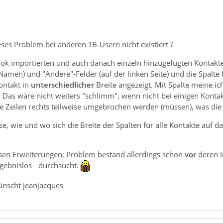
eses Problem bei anderen TB-Usern nicht existiert ?
ok importierten und auch danach einzeln hinzugefügten Kontakte
 Namen) und "Andere"-Felder (auf der linken Seite) und die Spal
Kontakt in
unterschiedlicher
Breite angezeigt. Mit Spalte meine i
. Das wäre nicht weiters "schlimm", wenn nicht bei einigen Kontak
ie Zeilen rechts teilweise umgebrochen werden (müssen), was die 
e, wie und wo sich die Breite der Spalten für alle Kontakte auf d
rsen Erweiterungen; Problem bestand allerdings schon
vor
deren 
rgebnislos - durchsucht.
ünscht jeanjacques