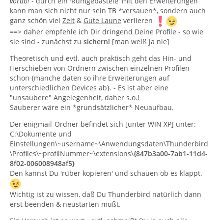
vorab!
- durch ein 'Rumgebastele' mit den Erweiterungen
kann man sich nicht nur sein TB *versauen*, sondern auch
ganz schön viel
Zeit
&
Gute Laune
verlieren
==> daher empfehle ich Dir dringend Deine Profile - so wie
sie sind - zunächst zu
sichern!
[man weiß ja nie]
Theoretisch und evtl. auch praktisch geht das Hin- und
Herschieben von Ordnern zwischen einzelnen Profilen
schon {manche daten so ihre Erweiterungen auf
unterschiedlichen Devices ab}. - Es ist aber eine
"unsaubere" Angelegenheit, daher s.o.!
Sauberer wäre ein *grundsätzlicher* Neuaufbau.
Der enigmail-Ordner befindet sich [unter WIN XP] unter:
C:\Dokumente und
Einstellungen\~username~\Anwendungsdaten\Thunderbird
\Profiles\~profilNummer~\extensions\
{847b3a00-7ab1-11d4-
8f02-006008948af5}
Den kannst Du 'rüber kopieren' und schauen ob es klappt.
Wichtig ist zu wissen, daß Du Thunderbird natürlich dann
erst beenden & neustarten mußt.