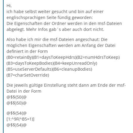
Hi,
ich habe selbst weiter gesucht und bin auf einer
englischsprachigen Seite fündig geworden:
Die Eigenschaften der Ordner werden in den msf-Dateien
abgelegt. Mehr Infos gab´s aber auch dort nicht.
Also habe ich mir die msf-Dateien angeschaut: Die
möglichen Eigenschaften werden am Anfang der Datei
definiert in der Form
(B0=retainBy)(B1=daysToKeepHdrs)(B2=numHdrsToKeep)
(B3=daysToKeepBodies)(B4=keepUnreadOnly)
(B5=useServerDefaults)(B6=cleanupBodies)
(B7=charSetOverride)
Die jeweils gültige Einstellung steht dann am Ende der msf-
Datei in der Form
@$${50{@
@$$}50}@
@$${54{@
[1:^9F(^B5=1)]
@$$}54}@