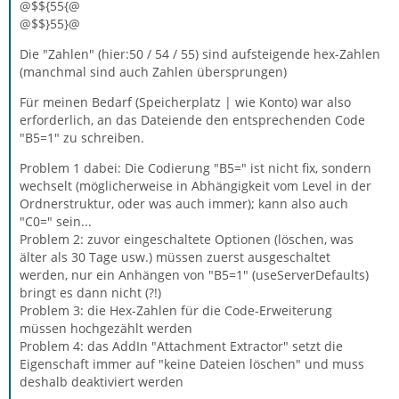
@$${55{@
@$$}55}@
Die "Zahlen" (hier:50 / 54 / 55) sind aufsteigende hex-Zahlen
(manchmal sind auch Zahlen übersprungen)
Für meinen Bedarf (Speicherplatz | wie Konto) war also
erforderlich, an das Dateiende den entsprechenden Code
"B5=1" zu schreiben.
Problem 1 dabei: Die Codierung "B5=" ist nicht fix, sondern
wechselt (möglicherweise in Abhängigkeit vom Level in der
Ordnerstruktur, oder was auch immer); kann also auch
"C0=" sein...
Problem 2: zuvor eingeschaltete Optionen (löschen, was
älter als 30 Tage usw.) müssen zuerst ausgeschaltet
werden, nur ein Anhängen von "B5=1" (useServerDefaults)
bringt es dann nicht (?!)
Problem 3: die Hex-Zahlen für die Code-Erweiterung
müssen hochgezählt werden
Problem 4: das AddIn "Attachment Extractor" setzt die
Eigenschaft immer auf "keine Dateien löschen" und muss
deshalb deaktiviert werden