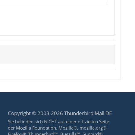
Copyright © 2003-2026 Thunderbird Mail DE
Sie befinden sich NICHT auf einer offiziellen Seite
der Mozilla Foundation. Mozilla®, mozilla.org®,
Firefox®, Thunderbird™, Bugzilla™, Sunbird®,