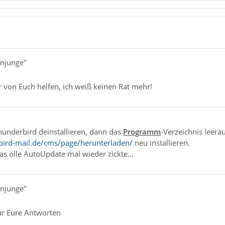
enjunge"
r von Euch helfen, ich weiß keinen Rat mehr!
hunderbird deinstallieren, dann das
Programm
-Verzeichnis leer
bird-mail.de/cms/page/herunterladen/
neu installieren.
das olle AutoUpdate mal wieder zickte...
enjunge"
ür Eure Antworten