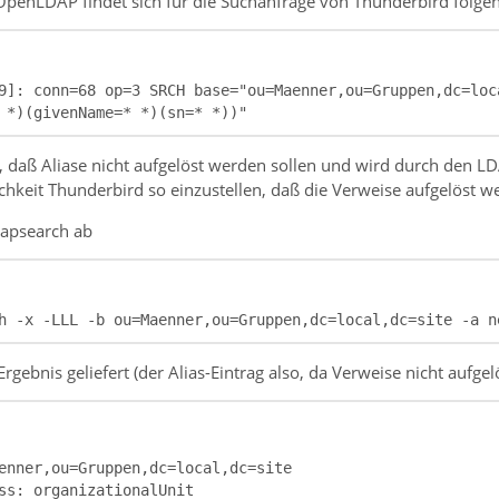
OpenLDAP findet sich für die Suchanfrage von Thunderbird folgen
9]: conn=68 op=3 SRCH base="ou=Maenner,ou=Gruppen,dc=loc
 *)(givenName=* *)(sn=* *))"
, daß Aliase nicht aufgelöst werden sollen und wird durch den LDA
chkeit Thunderbird so einzustellen, daß die Verweise aufgelöst w
dapsearch ab
h -x -LLL -b ou=Maenner,ou=Gruppen,dc=local,dc=site -a n
rgebnis geliefert (der Alias-Eintrag also, da Verweise nicht aufgel