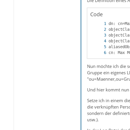
Die Definition eines A
Code
cn: Max M
Nun möchte ich die so
Gruppe ein eigenes L
"ou=Maenner,ou=Grup
Und hier kommt nun d
Setze ich in einem di
die verknüpften Perso
sondern der definier
usw.).