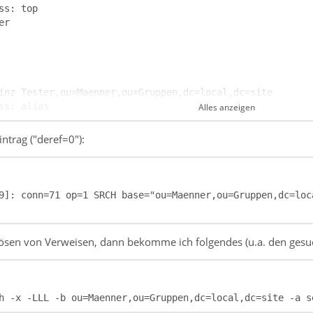
Alles anzeigen
ntrag ("deref=0"):
9]: conn=71 op=1 SRCH base="ou=Maenner,ou=Gruppen,dc=loc
flösen von Verweisen, dann bekomme ich folgendes (u.a. den gesu
h -x -LLL -b ou=Maenner,ou=Gruppen,dc=local,dc=site -a s
ustermann