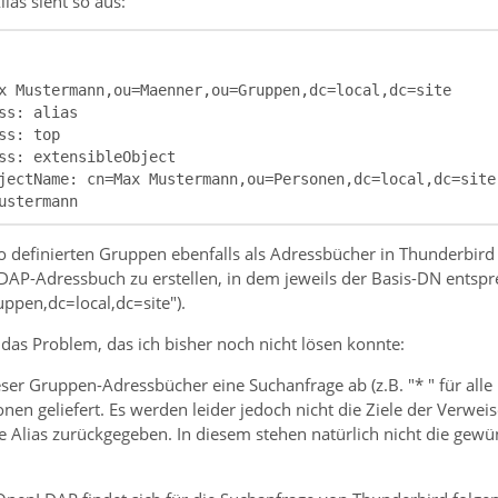
lias sieht so aus:
ustermann
 definierten Gruppen ebenfalls als Adressbücher in Thunderbird b
DAP-Adressbuch zu erstellen, in dem jeweils der Basis-DN entspre
pen,dc=local,dc=site").
as Problem, das ich bisher noch nicht lösen konnte:
eser Gruppen-Adressbücher eine Suchanfrage ab (z.B. "* " für all
nen geliefert. Es werden leider jedoch nicht die Ziele der Verweis
te Alias zurückgegeben. In diesem stehen natürlich nicht die ge