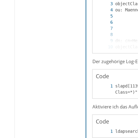
Der zugehörige Log-Ei
Code
slapd[113
Class=*)"
Aktiviere ich das Au
Code
ldapsearc
cn: Max M