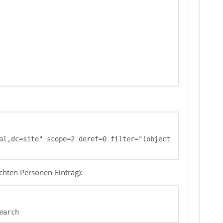
al,dc=site" scope=2 deref=0 filter="(object
chten Personen-Eintrag):
earch