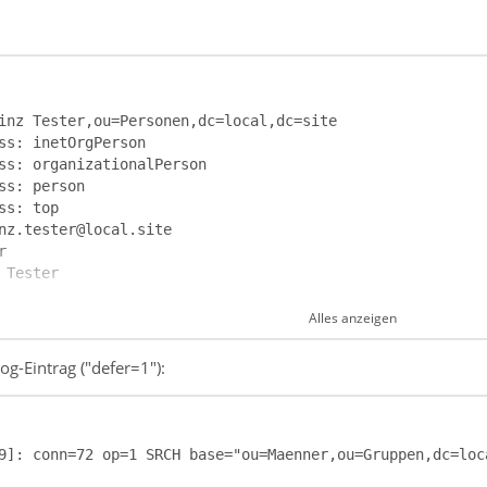
Alles anzeigen
g-Eintrag ("defer=1"):
9]: conn=72 op=1 SRCH base="ou=Maenner,ou=Gruppen,dc=loc