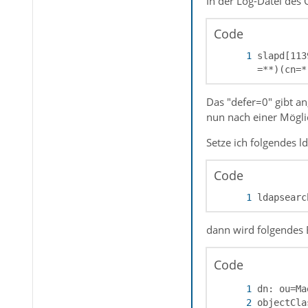
In der Log-Datei des 
Code
slapd[113
=**)(cn=*
Das "defer=0" gibt an
nun nach einer Mögli
Setze ich folgendes l
Code
ldapsearc
dann wird folgendes E
Code