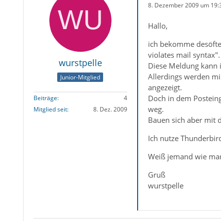
8. Dezember 2009 um 19:
Hallo,
ich bekomme desöfter
violates mail syntax".
wurstpelle
Diese Meldung kann i
Allerdings werden mi
Junior-Mitglied
angezeigt.
Doch in dem Posteing
Beiträge
4
weg.
Mitglied seit
8. Dez. 2009
Bauen sich aber mit d
Ich nutze Thunderbir
Weiß jemand wie man
Gruß
wurstpelle