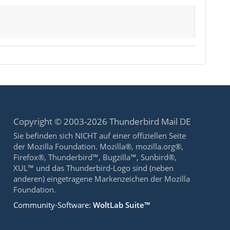
Copyright © 2003-2026 Thunderbird Mail DE
Sie befinden sich NICHT auf einer offiziellen Seite
der Mozilla Foundation. Mozilla®, mozilla.org®,
Firefox®, Thunderbird™, Bugzilla™, Sunbird®,
XUL™ und das Thunderbird-Logo sind (neben
anderen) eingetragene Markenzeichen der Mozilla
Foundation.
Community-Software:
WoltLab Suite™