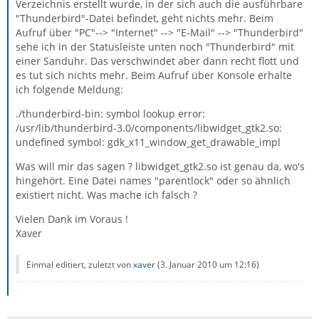
Verzeichnis erstellt wurde, in der sich auch die ausführbare
"Thunderbird"-Datei befindet, geht nichts mehr. Beim
Aufruf über "PC"--> "Internet" --> "E-Mail" --> "Thunderbird"
sehe ich in der Statusleiste unten noch "Thunderbird" mit
einer Sanduhr. Das verschwindet aber dann recht flott und
es tut sich nichts mehr. Beim Aufruf über Konsole erhalte
ich folgende Meldung:
./thunderbird-bin: symbol lookup error:
/usr/lib/thunderbird-3.0/components/libwidget_gtk2.so:
undefined symbol: gdk_x11_window_get_drawable_impl
Was will mir das sagen ? libwidget_gtk2.so ist genau da, wo's
hingehört. Eine Datei names "parentlock" oder so ähnlich
existiert nicht. Was mache ich falsch ?
Vielen Dank im Voraus !
Xaver
Einmal editiert, zuletzt von
xaver
(
3. Januar 2010 um 12:16
)