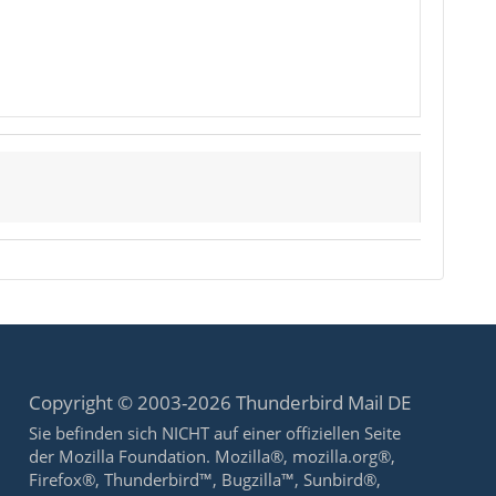
Copyright © 2003-2026 Thunderbird Mail DE
Sie befinden sich NICHT auf einer offiziellen Seite
der Mozilla Foundation. Mozilla®, mozilla.org®,
Firefox®, Thunderbird™, Bugzilla™, Sunbird®,