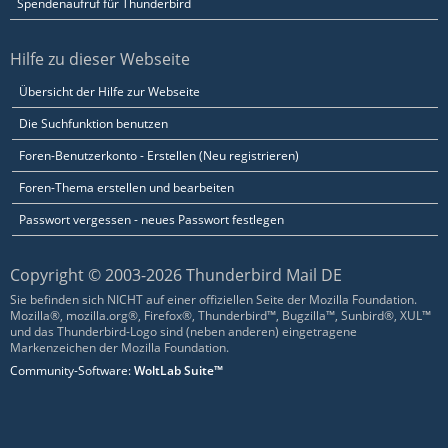
Spendenaufruf für Thunderbird
Hilfe zu dieser Webseite
Übersicht der Hilfe zur Webseite
Die Suchfunktion benutzen
Foren-Benutzerkonto - Erstellen (Neu registrieren)
Foren-Thema erstellen und bearbeiten
Passwort vergessen - neues Passwort festlegen
Copyright © 2003-2026 Thunderbird Mail DE
Sie befinden sich NICHT auf einer offiziellen Seite der Mozilla Foundation.
Mozilla®, mozilla.org®, Firefox®, Thunderbird™, Bugzilla™, Sunbird®, XUL™
und das Thunderbird-Logo sind (neben anderen) eingetragene
Markenzeichen der Mozilla Foundation.
Community-Software:
WoltLab Suite™