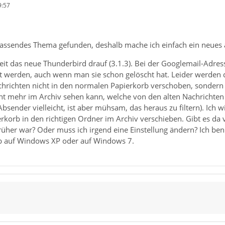
9:57
 passendes Thema gefunden, deshalb mache ich einfach ein neues 
Zeit das neue Thunderbird drauf (3.1.3). Bei der Googlemail-Adres
t werden, auch wenn man sie schon gelöscht hat. Leider werden d
hrichten nicht in den normalen Papierkorb verschoben, sondern 
cht mehr im Archiv sehen kann, welche von den alten Nachrichten
sender vielleicht, ist aber mühsam, das heraus zu filtern). Ich wi
korb in den richtigen Ordner im Archiv verschieben. Gibt es da 
rüher war? Oder muss ich irgend eine Einstellung ändern? Ich be
ob auf Windows XP oder auf Windows 7.