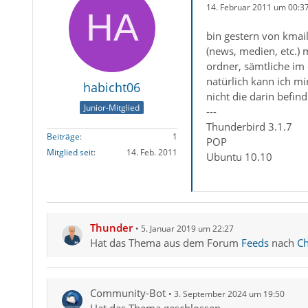
14. Februar 2011 um 00:3
bin gestern von kmai
(news, medien, etc.) 
ordner, sämtliche im 
natürlich kann ich m
habicht06
nicht die darin befind
Junior-Mitglied
---
Thunderbird 3.1.7
Beiträge
1
POP
Mitglied seit
14. Feb. 2011
Ubuntu 10.10
Thunder
5. Januar 2019 um 22:27
Hat das Thema aus dem Forum
Feeds
nach
Ch
Community-Bot
3. September 2024 um 19:50