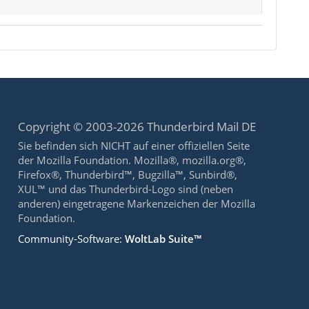
Copyright © 2003-2026 Thunderbird Mail DE
Sie befinden sich NICHT auf einer offiziellen Seite
der Mozilla Foundation. Mozilla®, mozilla.org®,
Firefox®, Thunderbird™, Bugzilla™, Sunbird®,
XUL™ und das Thunderbird-Logo sind (neben
anderen) eingetragene Markenzeichen der Mozilla
Foundation.
Community-Software:
WoltLab Suite™