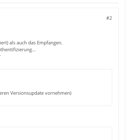
#2
iert) als auch das Empfangen.
hentifizierung...
?
iteren Versionsupdate vornehmen)