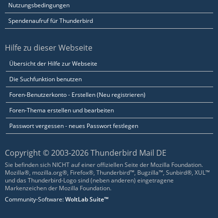
Nutzungsbedingungen
Spendenaufruf für Thunderbird
Hilfe zu dieser Webseite
Übersicht der Hilfe zur Webseite
Die Suchfunktion benutzen
Foren-Benutzerkonto - Erstellen (Neu registrieren)
Foren-Thema erstellen und bearbeiten
Passwort vergessen - neues Passwort festlegen
Copyright © 2003-2026 Thunderbird Mail DE
Sie befinden sich NICHT auf einer offiziellen Seite der Mozilla Foundation.
Mozilla®, mozilla.org®, Firefox®, Thunderbird™, Bugzilla™, Sunbird®, XUL™
und das Thunderbird-Logo sind (neben anderen) eingetragene
Markenzeichen der Mozilla Foundation.
Community-Software:
WoltLab Suite™