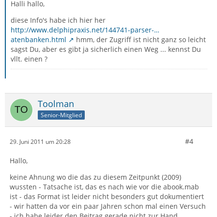
Halli hallo,
diese Info's habe ich hier her
http://www.delphipraxis.net/144741-parser-…
atenbanken.html
hmm, der Zugriff ist nicht ganz so leicht
sagst Du, aber es gibt ja sicherlich einen Weg ... kennst Du
vllt. einen ?
Toolman
Senior-Mitglied
#4
29. Juni 2011 um 20:28
Hallo,
keine Ahnung wo die das zu diesem Zeitpunkt (2009)
wussten - Tatsache ist, das es nach wie vor die abook.mab
ist - das Format ist leider nicht besonders gut dokumentiert
- wir hatten da vor ein paar Jahren schon mal einen Versuch
- ich habe leider den Beitrag gerade nicht zur Hand.