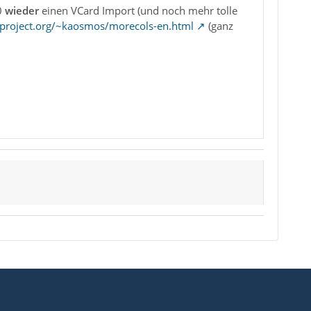
0
wieder
einen VCard Import (und noch mehr tolle
c-project.org/~kaosmos/morecols-en.html
(ganz