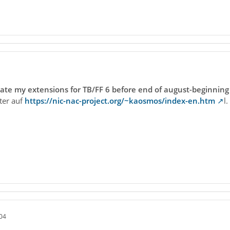
pdate my extensions for TB/FF 6 before end of august-beginning
ster auf
https://nic-nac-project.org/~kaosmos/index-en.htm
l.
04