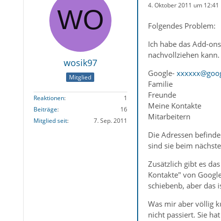
4. Oktober 2011 um 12:41
Folgendes Problem:
Ich habe das Add-ons 
nachvollziehen kann.
wosik97
Google-
xxxxxx@goog
Mitglied
Familie
Freunde
Reaktionen
1
Meine Kontakte
Beiträge
16
Mitarbeitern
Mitglied seit
7. Sep. 2011
Die Adressen befinden
sind sie beim nächste
Zusätzlich gibt es da
Kontakte" von Google
schiebenb, aber das is
Was mir aber völlig k
nicht passiert. Sie h