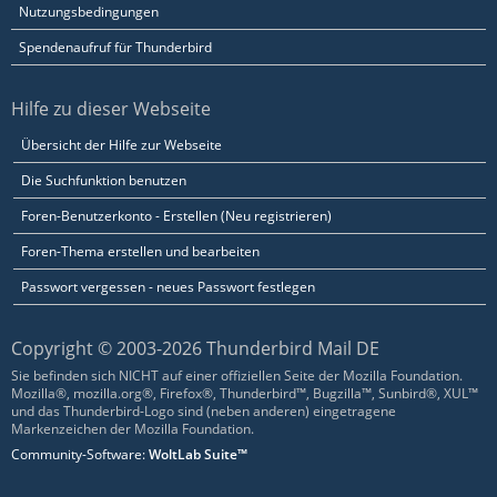
Nutzungsbedingungen
Spendenaufruf für Thunderbird
Hilfe zu dieser Webseite
Übersicht der Hilfe zur Webseite
Die Suchfunktion benutzen
Foren-Benutzerkonto - Erstellen (Neu registrieren)
Foren-Thema erstellen und bearbeiten
Passwort vergessen - neues Passwort festlegen
Copyright © 2003-2026 Thunderbird Mail DE
Sie befinden sich NICHT auf einer offiziellen Seite der Mozilla Foundation.
Mozilla®, mozilla.org®, Firefox®, Thunderbird™, Bugzilla™, Sunbird®, XUL™
und das Thunderbird-Logo sind (neben anderen) eingetragene
Markenzeichen der Mozilla Foundation.
Community-Software:
WoltLab Suite™