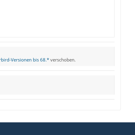
AGENT_INFO='/Users/xxx/.gnupg/S.gpg-agent:2
er content-type: text/plain; charset=ISO-88
bird-Versionen bis 68.*
verschoben.