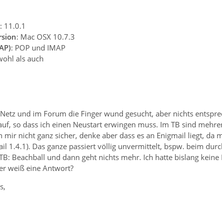
: 11.0.1
rsion
: Mac OSX 10.7.3
AP)
: POP und IMAP
wohl als auch
Netz und im Forum die Finger wund gesucht, aber nichts entsprec
uf, so dass ich einen Neustart erwingen muss. Im TB sind mehrer
 mir nicht ganz sicher, denke aber dass es an Enigmail liegt, da 
mail 1.4.1). Das ganze passiert völlig unvermittelt, bspw. beim d
 TB: Beachball und dann geht nichts mehr. Ich hatte bislang kei
er weiß eine Antwort?
s,