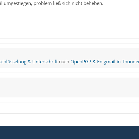
ail umgestiegen, problem ließ sich nicht beheben.
3 18:37:54.854 [DEBUG] enigmail.js: detectGpgAgent: GPG_
3 18:37:54.855 [DEBUG] enigmailMessengerOverlay.js: head
hlüsselung & Unterschrift
nach
OpenPGP & Enigmail in Thunder