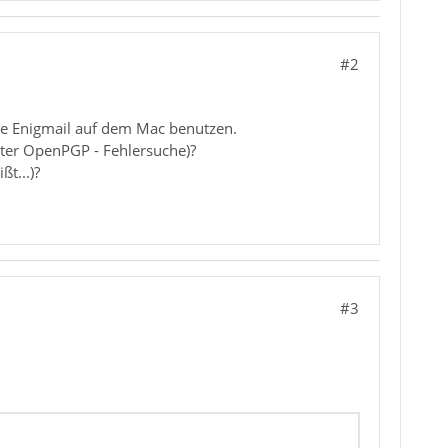
#2
die Enigmail auf dem Mac benutzen.
nter OpenPGP - Fehlersuche)?
t...)?
#3