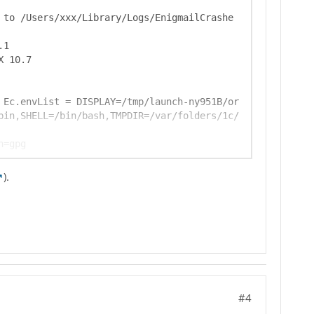
 to /Users/xxx/Library/Logs/EnigmailCrashe
 Ec.envList = DISPLAY=/tmp/launch-ny951B/or
bin,SHELL=/bin/bash,TMPDIR=/var/folders/1c/
).
h: calling subprocess with '/usr/local/bin/
version --version --batch --no-tty --charse
#4