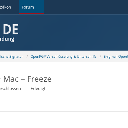
exikon
Forum
nische Signatur
OpenPGP Verschlüsselung & Unterschrift
Enigmail OpenP
+ Mac = Freeze
eschlossen
Erledigt