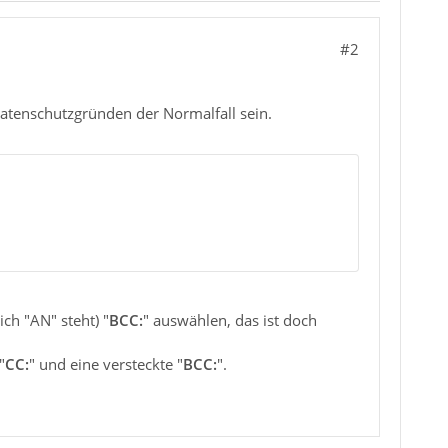
#2
 Datenschutzgründen der Normalfall sein.
ch "AN" steht) "
BCC:
" auswählen, das ist doch
"
CC:
" und eine versteckte "
BCC:
".