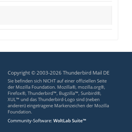
Copyright © 2003-2026 Thunderbird Mail DE
Sie befinden sich NICHT auf einer offiziellen Seite
der Mozilla Foundation. Mozilla®, mozilla.org®,
Firefox®, Thunderbird™, Bugzilla™, Sunbird®,
XUL™ und das Thunderbird-Logo sind (neben
anderen) eingetragene Markenzeichen der Mozilla
Foundation.
Community-Software:
WoltLab Suite™