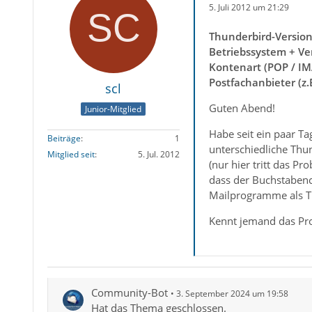
5. Juli 2012 um 21:29
Thunderbird-Versio
Betriebssystem + Ve
Kontenart (POP / IM
Postfachanbieter (z
scl
Guten Abend!
Junior-Mitglied
Habe seit ein paar T
Beiträge
1
unterschiedliche Thu
Mitglied seit
5. Jul. 2012
(nur hier tritt das P
dass der Buchstabenc
Mailprogramme als Th
Kennt jemand das Pro
Community-Bot
3. September 2024 um 19:58
Hat das Thema geschlossen.