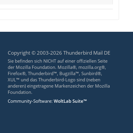
Copyright © 2003-2026 Thunderbird Mail DE
Sie befinden sich NICHT auf einer offiziellen Seite
der Mozilla Foundation. Mozilla®, mozilla.org®,
Firefox®, Thunderbird™, Bugzilla™, Sunbird®,
XUL™ und das Thunderbird-Logo sind (neben
anderen) eingetragene Markenzeichen der Mozilla
Foundation.
Community-Software:
WoltLab Suite™