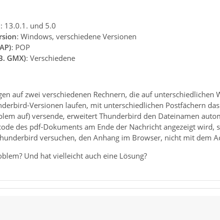
n
: 13.0.1. und 5.0
rsion
: Windows, verschiedene Versionen
AP)
: POP
.B. GMX)
: Verschiedene
agen auf zwei verschiedenen Rechnern, die auf unterschiedliche
nderbird-Versionen laufen, mit unterschiedlichen Postfächern da
roblem auf) versende, erweitert Thunderbird den Dateinamen autom
ode des pdf-Dokuments am Ende der Nachricht angezeigt wird, s
underbird versuchen, den Anhang im Browser, nicht mit dem Ac
blem? Und hat vielleicht auch eine Lösung?