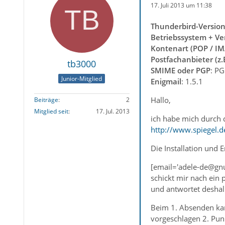
17. Juli 2013 um 11:38
Thunderbird-Versio
Betriebssystem + Ve
Kontenart (POP / IM
Postfachanbieter (z
tb3000
SMIME oder PGP
: P
Junior-Mitglied
Enigmail
: 1.5.1
Hallo,
Beiträge
2
Mitglied seit
17. Jul. 2013
ich habe mich durch 
http://www.spiegel.
Die Installation und 
[email='adele-de@gnup
schickt mir nach ein
und antwortet deshal
Beim 1. Absenden kam
vorgeschlagen 2. Punk