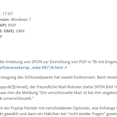
n
: 17.07
rsion
: Windows 7
AP)
: POP
.B. GMX)
: GMX
GP
die Anleitung von SPON zur Einrichtung von PGP in TB mit Enigma
de/fotostrecke/op…ecke-98718.html
Erzeugung des Schlüsselpaares hat soweit funktioniert. Beim testen
p.de'][/email], der freundliche Mail-Roboter (siehe SPON Bild 1
 paar min die Meldung "Die verschlüsselte Mail ist bei ihm angek
b unverschlüsselt."
 ein PopUp-Fenster mit verschiedenen Optionen, wie Anhänge ve
t gewählt und dann ein Häkchen bei "nicht wieder fragen" gesetzt