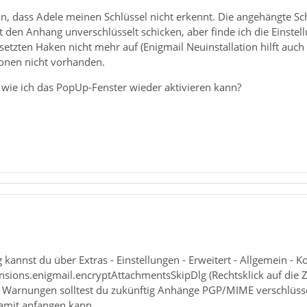
aran, dass Adele meinen Schlüssel nicht erkennt. Die angehängte Sc
st den Anhang unverschlüsselt schicken, aber finde ich die Einst
tzten Haken nicht mehr auf (Enigmail Neuinstallation hilft auch
onen nicht vorhanden.
 wie ich das PopUp-Fenster wieder aktivieren kann?
 kannst du über Extras - Einstellungen - Erweitert - Allgemein - K
ensions.enigmail.encryptAttachmentsSkipDlg (Rechtsklick auf die Z
n Warnungen solltest du zukünftig Anhänge PGP/MIME verschlüssel
amit anfangen kann.