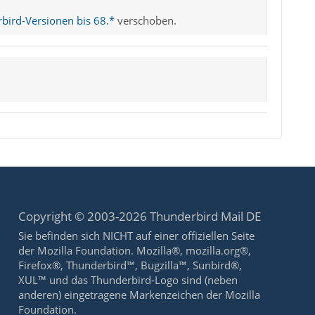
bird-Versionen bis 68.*
verschoben.
Copyright © 2003-2026 Thunderbird Mail DE
Sie befinden sich NICHT auf einer offiziellen Seite
der Mozilla Foundation. Mozilla®, mozilla.org®,
Firefox®, Thunderbird™, Bugzilla™, Sunbird®,
XUL™ und das Thunderbird-Logo sind (neben
anderen) eingetragene Markenzeichen der Mozilla
Foundation.