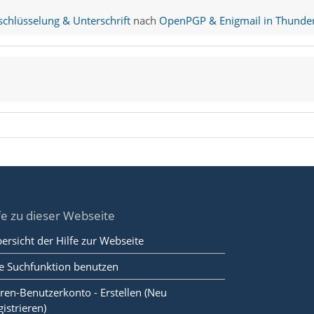
hlüsselung & Unterschrift
nach
OpenPGP & Enigmail in Thunder
fe zu dieser Webseite
ersicht der Hilfe zur Webseite
e Suchfunktion benutzen
ren-Benutzerkonto - Erstellen (Neu
gistrieren)