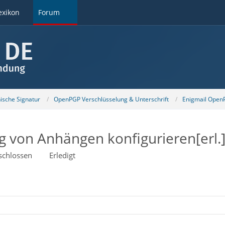
exikon
Forum
nische Signatur
OpenPGP Verschlüsselung & Unterschrift
Enigmail OpenP
g von Anhängen konfigurieren[erl.
schlossen
Erledigt