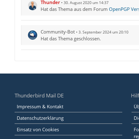
Thunder
30. August 2020 um 14:37
Hat das Thema aus dem Forum
OpenPGP Versc
Community-Bot
3. September 2024 um 20:10
Hat das Thema geschlossen.
Thunderbird Mail DE
Hil
Impressum & Kontakt
Üb
Datenschutzerklärung
Di
Einsatz von Cookies
Fo
re