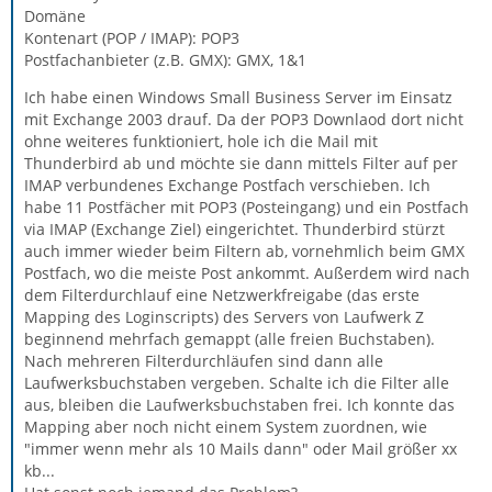
Domäne
Kontenart (POP / IMAP): POP3
Postfachanbieter (z.B. GMX): GMX, 1&1
Ich habe einen Windows Small Business Server im Einsatz
mit Exchange 2003 drauf. Da der POP3 Downlaod dort nicht
ohne weiteres funktioniert, hole ich die Mail mit
Thunderbird ab und möchte sie dann mittels Filter auf per
IMAP verbundenes Exchange Postfach verschieben. Ich
habe 11 Postfächer mit POP3 (Posteingang) und ein Postfach
via IMAP (Exchange Ziel) eingerichtet. Thunderbird stürzt
auch immer wieder beim Filtern ab, vornehmlich beim GMX
Postfach, wo die meiste Post ankommt. Außerdem wird nach
dem Filterdurchlauf eine Netzwerkfreigabe (das erste
Mapping des Loginscripts) des Servers von Laufwerk Z
beginnend mehrfach gemappt (alle freien Buchstaben).
Nach mehreren Filterdurchläufen sind dann alle
Laufwerksbuchstaben vergeben. Schalte ich die Filter alle
aus, bleiben die Laufwerksbuchstaben frei. Ich konnte das
Mapping aber noch nicht einem System zuordnen, wie
"immer wenn mehr als 10 Mails dann" oder Mail größer xx
kb...