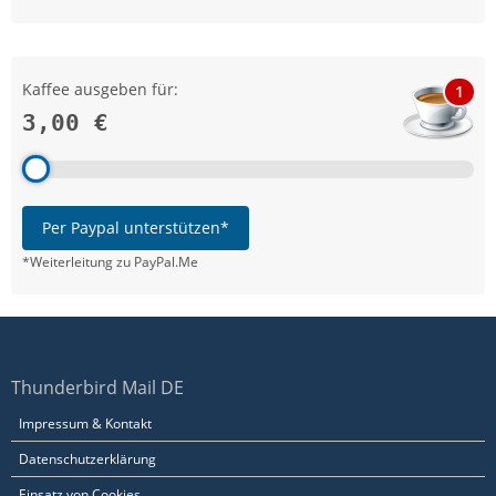
Kaffee ausgeben für:
1
3,00 €
Per Paypal unterstützen*
*Weiterleitung zu PayPal.Me
Thunderbird Mail DE
Impressum & Kontakt
Datenschutzerklärung
Einsatz von Cookies