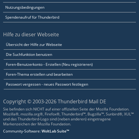
Nutzungsbedingungen
Spendenaufruf für Thunderbird
Hilfe zu dieser Webseite
Übersicht der Hilfe zur Webseite
Die Suchfunktion benutzen
Foren-Benutzerkonto - Erstellen (Neu registrieren)
Foren-Thema erstellen und bearbeiten
Passwort vergessen - neues Passwort festlegen
Copyright © 2003-2026 Thunderbird Mail DE
Sie befinden sich NICHT auf einer offiziellen Seite der Mozilla Foundation.
Mozilla®, mozilla.org®, Firefox®, Thunderbird™, Bugzilla™, Sunbird®, XUL™
und das Thunderbird-Logo sind (neben anderen) eingetragene
Markenzeichen der Mozilla Foundation.
Community-Software:
WoltLab Suite™