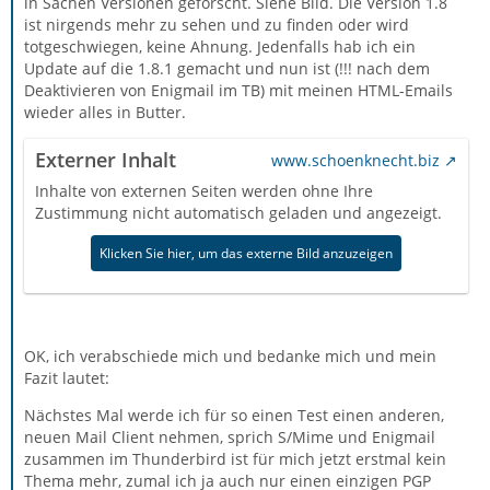
in Sachen Versionen geforscht. Siehe Bild. Die Version 1.8
Standardeinstellungen. Das müsstest Du anpassen.
ist nirgends mehr zu sehen und zu finden oder wird
totgeschwiegen, keine Ahnung. Jedenfalls hab ich ein
Update auf die 1.8.1 gemacht und nun ist (!!! nach dem
Deaktivieren von Enigmail im TB) mit meinen HTML-Emails
wieder alles in Butter.
Externer Inhalt
www.schoenknecht.biz
Inhalte von externen Seiten werden ohne Ihre
Zustimmung nicht automatisch geladen und angezeigt.
Klicken Sie hier, um das externe Bild anzuzeigen
OK, ich verabschiede mich und bedanke mich und mein
Fazit lautet:
Nächstes Mal werde ich für so einen Test einen anderen,
neuen Mail Client nehmen, sprich S/Mime und Enigmail
zusammen im Thunderbird ist für mich jetzt erstmal kein
Thema mehr, zumal ich ja auch nur einen einzigen PGP