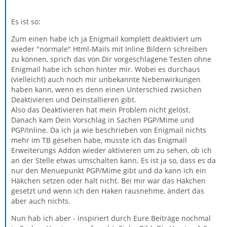
es an Enigmail liegt, solltest Du HTML-Mails versenden,
ohne dass Enigmail aktiv ist. Tritt das Problem dann
Es ist so:
ebenfalls auf, dann hast Du bzw. der Empfänger den TB
vermutlich so eingestellt, dass er Anhänge nicht
Zum einen habe ich ja Enigmail komplett deaktiviert um
eingebunden anzeigt. Siehe unter Menü -> Ansicht. Dort
wieder "normale" Html-Mails mit Inline Bildern schreiben
Also, teste zunächst einmal ohne Enigmail. Wenn das
musst Du außerdem einstellen, dass HTML-Mails auch
zu können, sprich das von Dir vorgeschlagene Testen ohne
funktioniert, installiere Enigmail erneut und kontrolliere
in HTML angezeigt werden.
Enigmail habe ich schon hinter mir. Wobei es durchaus
die Einstellungen nochmals. Es kann sein, dass Enigmail
(vielleicht) auch noch mir unbekannte Nebenwirkungen
diese wieder umstellt, weil es standardmäßig auf
haben kann, wenn es denn einen Unterschied zwsichen
Textformat/INLINE eingestellt ist. Achte dann darauf, die
Deaktivieren und Deinstallieren gibt.
E-Mails in PGP/MIME zu versenden.
Also das Deaktivieren hat mein Problem nicht gelöst.
Zum Problem zwei, stehen noch die Antworten auf die
Danach kam Dein Vorschlag in Sachen PGP/Mime und
Fragen von oben aus. Solltest Du GnuPG 2.1 verwenden,
PGP/Inline. Da ich ja wie beschrieben von Enigmail nichts
gehe besser zurück auf 2.0.27. Das ist die auch von
mehr im TB gesehen habe, musste ich das Enigmail
Werner empfohlene Version.
Erweiterungs Addon wieder aktivieren um zu sehen, ob ich
an der Stelle etwas umschalten kann. Es ist ja so, dass es da
nur den Menuepunkt PGP/Mime gibt und da kann ich ein
Gruß
Häkchen setzen oder halt nicht. Bei mir war das Häkchen
Susanne
gesetzt und wenn ich den Haken rausnehme, ändert das
aber auch nichts.
Nachtrag zum Zeilenumbruch: Hast Du vielleicht in
Enigmail eingestellt, dass bei HTML vor dem Senden
Nun hab ich aber - inspiriert durch Eure Beiträge nochmal
umgebrochen werden soll? Ich denke, dass ist die