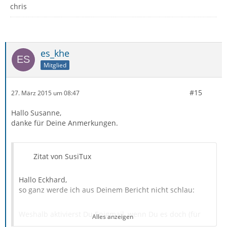
chris
es_khe
Mitglied
#15
27. März 2015 um 08:47
Hallo Susanne,
danke für Deine Anmerkungen.
Zitat von SusiTux
Hallo Eckhard,
so ganz werde ich aus Deinem Bericht nicht schlau:
Weshalb aktivierst Du Enigmail, wenn Du es doch (für
Alles anzeigen
den Moment) nicht benötigst? Wenn Du testen willst, ob