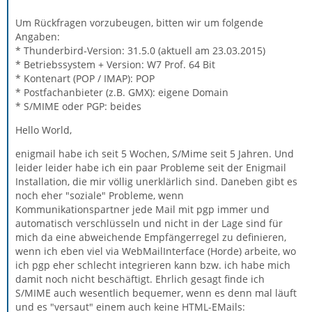
Um Rückfragen vorzubeugen, bitten wir um folgende
Angaben:
* Thunderbird-Version: 31.5.0 (aktuell am 23.03.2015)
* Betriebssystem + Version: W7 Prof. 64 Bit
* Kontenart (POP / IMAP): POP
* Postfachanbieter (z.B. GMX): eigene Domain
* S/MIME oder PGP: beides
Hello World,
enigmail habe ich seit 5 Wochen, S/Mime seit 5 Jahren. Und
leider leider habe ich ein paar Probleme seit der Enigmail
Installation, die mir völlig unerklärlich sind. Daneben gibt es
noch eher "soziale" Probleme, wenn
Kommunikationspartner jede Mail mit pgp immer und
automatisch verschlüsseln und nicht in der Lage sind für
mich da eine abweichende Empfängerregel zu definieren,
wenn ich eben viel via WebMailInterface (Horde) arbeite, wo
ich pgp eher schlecht integrieren kann bzw. ich habe mich
damit noch nicht beschäftigt. Ehrlich gesagt finde ich
S/MIME auch wesentlich bequemer, wenn es denn mal läuft
und es "versaut" einem auch keine HTML-EMails: