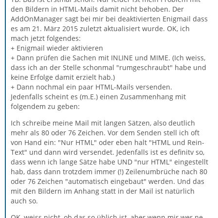
den Bildern in HTML-Mails damit nicht behoben. Der
AddOnManager sagt bei mir bei deaktivierten Enigmail dass
es am 21. März 2015 zuletzt aktualisiert wurde. OK, ich
mach jetzt folgendes:
+ Enigmail wieder aktivieren
+ Dann prüfen die Sachen mit INLINE und MIME. (Ich weiss,
dass ich an der Stelle schonmal "rumgeschraubt" habe und
keine Erfolge damit erzielt hab.)
+ Dann nochmal ein paar HTML-Mails versenden.
Jedenfalls scheint es (m.E.) einen Zusammenhang mit
folgendem zu geben:
Ich schreibe meine Mail mit langen Sätzen, also deutlich
mehr als 80 oder 76 Zeichen. Vor dem Senden stell ich oft
von Hand ein: "Nur HTML" oder eben halt "HTML und Rein-
Text" und dann wird versendet. Jedenfalls ist es definitv so,
dass wenn ich lange Sätze habe UND "nur HTML" eingestellt
hab, dass dann trotzdem immer (!) Zeilenumbrüche nach 80
oder 76 Zeichen "automatisch eingebaut" werden. Und das
mit den Bildern im Anhang statt in der Mail ist natürlich
auch so.
OK, weiss nicht, ob das so üblich ist, aber wenn mir wer ne