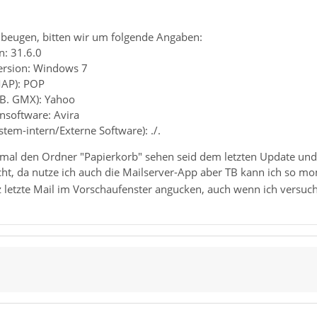
beugen, bitten wir um folgende Angaben:
n: 31.6.0
ersion: Windows 7
MAP): POP
z.B. GMX): Yahoo
ensoftware: Avira
stem-intern/Externe Software): ./.
t mal den Ordner "Papierkorb" sehen seid dem letzten Update und
icht, da nutze ich auch die Mailserver-App aber TB kann ich so 
z letzte Mail im Vorschaufenster angucken, auch wenn ich versuch