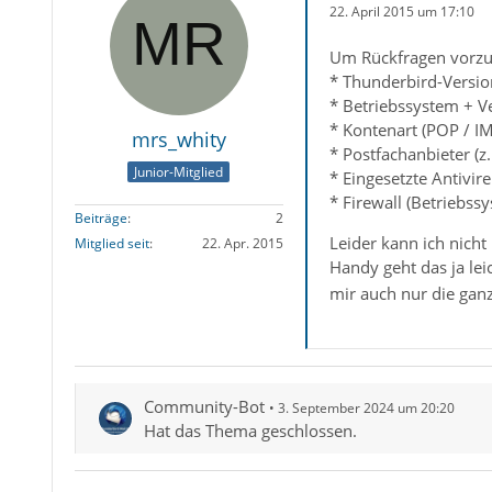
22. April 2015 um 17:10
Um Rückfragen vorzu
* Thunderbird-Versio
* Betriebssystem + V
* Kontenart (POP / I
mrs_whity
* Postfachanbieter (
Junior-Mitglied
* Eingesetzte Antivir
* Firewall (Betriebssy
Beiträge
2
Leider kann ich nich
Mitglied seit
22. Apr. 2015
Handy geht das ja le
mir auch nur die gan
Community-Bot
3. September 2024 um 20:20
Hat das Thema geschlossen.