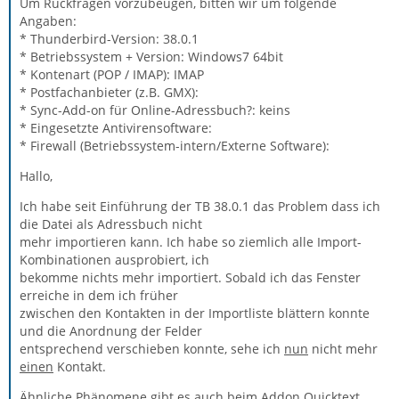
Um Rückfragen vorzubeugen, bitten wir um folgende
Angaben:
* Thunderbird-Version: 38.0.1
* Betriebssystem + Version: Windows7 64bit
* Kontenart (POP / IMAP): IMAP
* Postfachanbieter (z.B. GMX):
* Sync-Add-on für Online-Adressbuch?: keins
* Eingesetzte Antivirensoftware:
* Firewall (Betriebssystem-intern/Externe Software):
Hallo,
Ich habe seit Einführung der TB 38.0.1 das Problem dass ich
die Datei als Adressbuch nicht
mehr importieren kann. Ich habe so ziemlich alle Import-
Kombinationen ausprobiert, ich
bekomme nichts mehr importiert. Sobald ich das Fenster
erreiche in dem ich früher
zwischen den Kontakten in der Importliste blättern konnte
und die Anordnung der Felder
entsprechend verschieben konnte, sehe ich
nun
nicht mehr
einen
Kontakt.
Ähnliche Phänomene gibt es auch beim Addon Quicktext